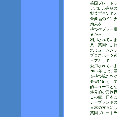
英国ブレード
アパレル商品
製造ブランド
全商品のイン
効果を
持つケブラー
者から
利用されてい
又、英国生ま
気ミュージシ
プロスポーツ
ェアとして
愛用されてい
2007年には
を持つ親たち
要望に応え、
的ニュースと
爆発的な売れ
この度、日本
ナーブランド
日本の方々に
英国ブレードラン