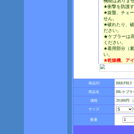
機能はありま
★衝撃を防護
★旋盤、チェ
せん。
★破れたり、
ださい。
★ケブラーは
ください。
★着用部分（
い。
★乾燥機、ア
商品ID
BRKPBLT
商品名
BR-ケブ
価格
29,000円
サイズ
数量