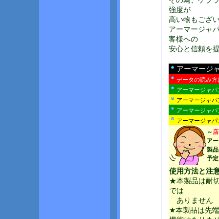
その為、ケブ
強度が
高い物もござ
アーマージャ
客様への
安心と信頼を
アーマージ
データの読み方
アーマージャパ
アーマージャパ
アーマージャパ
アーマージャパ
～
店
アー
製品
予定
使用方法と注
★本製品は耐
では
ありません
★本製品は先