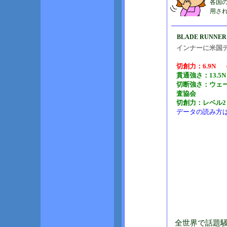
各国
用さ
BLADE RUNN
インナーに米国
切創力：6.9N 
貫通強さ：13.
切断強さ：ウェー
査協会
切創力：レベル2（
データの読み方は
全世界で話題騒然