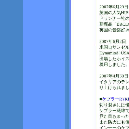
2007年6月29日
英国の人気HIP
ドランナー社
新商品「BRCL
英国の音楽好
2007年6月2日
米国ロサンゼル
Dynamite!! U
出場したホイ
着用しました
2007年4月30日
イタリアのテ
り上げられま
■
ケブラーR (KE
切り裂きには
ケブラー繊維で
見た目もまっ
また防火にも
インナーのケ