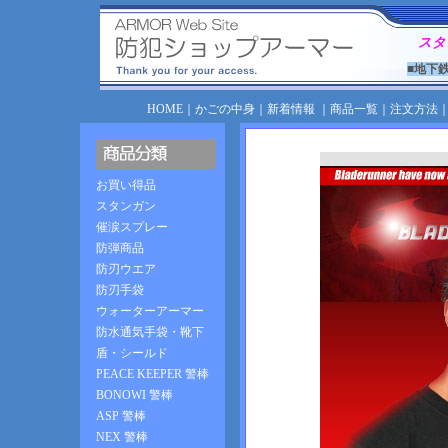
スタ
■地下
HOME
｜
かごの中身
｜
新着情報
｜
商品一覧
｜
注文方法