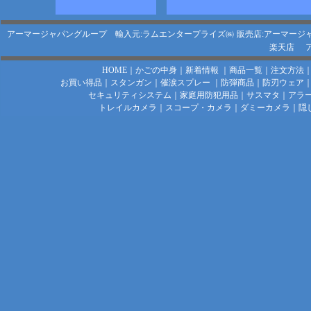
アーマージャパングループ 輸入元:ラムエンタープライズ㈱
販売店:アーマージ
楽天店
HOME
｜
かごの中身
｜
新着情報
｜
商品一覧
｜
注文方法
お買い得品
｜
スタンガン
｜
催涙スプレー
｜
防弾商品
｜
防刃ウェア
セキュリティシステム
｜
家庭用防犯用品
｜
サスマタ
｜
アラ
トレイルカメラ
｜
スコープ・カメラ
｜
ダミーカメラ
｜
隠