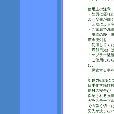
使用上の注意
・防刃に優れ
ような先が細
凶器による突
・ご家庭で洗
洗濯の際、洗
市販洗剤を
使用してくだ
直射日光には
・ケブラー繊
ご使用になら
に、
保管する事を
切創力6.9Nに
日本化学繊維検
絶対の安全が
保証される強
ガラステーブ
で力強く切っ
刃先が沈まな