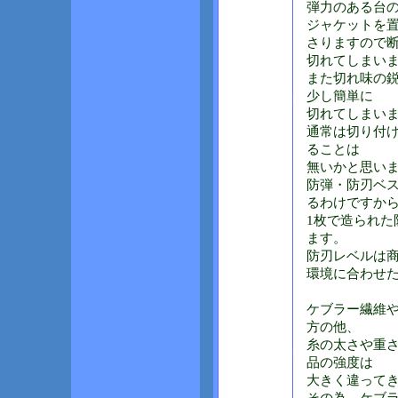
弾力のある台
ジャケットを
さりますので
切れてしまい
また切れ味の
少し簡単に
切れてしまい
通常は切り付
ることは
無いかと思い
防弾・防刃ベス
るわけですか
1枚で造られた
ます。
防刃レベルは
環境に合わせ
ケブラー繊維
方の他、
糸の太さや重
品の強度は
大きく違って