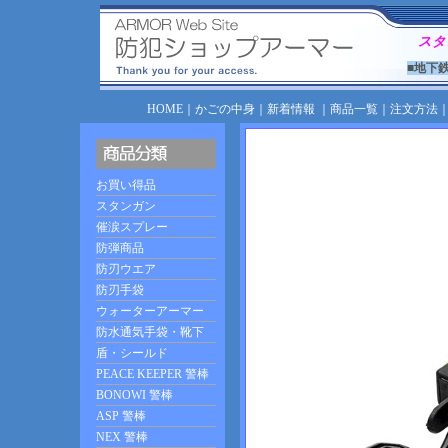
スタ
■地下
HOME
｜
かごの中身
｜
新着情報
｜
商品一覧
｜
注文方法