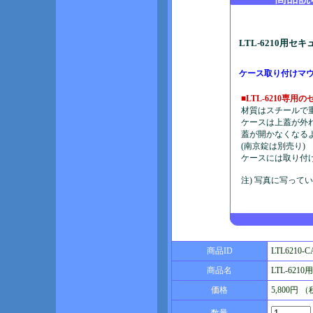
LTL-6210用セ
ケース取り付けマ
■LTL-6210専
材質はスチールで
ケースは上蓋が外
蓋が開かなくなる
(南京錠は別売り)
ケースには取り付
注) 写真に写って
商品ID
LTL6210-C
商品名
LTL-62
価格
5,800円 