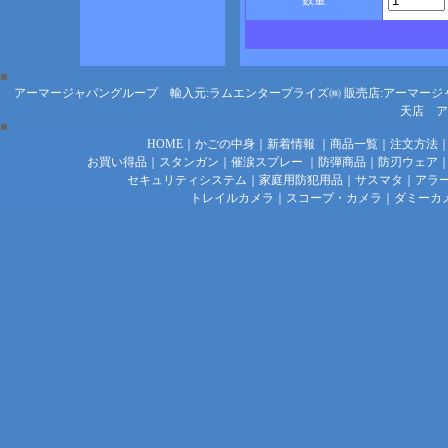
数量
アーマージャパングループ 輸入元:ラムエンタープライズ㈱
販売店:アーマージ
天店
ア
HOME
｜
かごの中身
｜
新着情報
｜
商品一覧
｜
注文方法
お買い得品
｜
スタンガン
｜
催涙スプレー
｜
防弾商品
｜
防刃ウェア
セキュリティシステム
｜
家庭用防犯用品
｜
サスマタ
｜
アラ
トレイルカメラ
｜
スコープ・カメラ
｜
ダミーカ