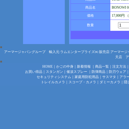
商品名
BONOWI 
価格
17,000円
数量
アーマージャパングループ 輸入元:ラムエンタープライズ㈱
販売店:アーマージ
天店
ア
HOME
｜
かごの中身
｜
新着情報
｜
商品一覧
｜
注文方法
お買い得品
｜
スタンガン
｜
催涙スプレー
｜
防弾商品
｜
防刃ウェア
セキュリティシステム
｜
家庭用防犯用品
｜
サスマタ
｜
アラ
トレイルカメラ
｜
スコープ・カメラ
｜
ダミーカメラ
｜
隠