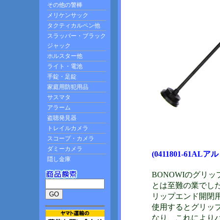
(0411801-61AL
BONOWIのグリ
とは至難の業でし
リップエンド開閉
使用するとグリッ
なり、これにより