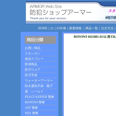
スタ
■地下
HOME
｜
かごの中身
｜
新着情報
｜
商品一覧
｜
注文方法
BONOWI 0411801-61