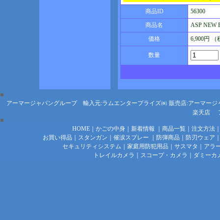
商品ID
56300
商品名
ASP NE
価格
6,900円 
数量
アーマージャパングループ 輸入元:ラムエンタープライズ㈱
販売店:アーマージ
楽天店
HOME
｜
かごの中身
｜
新着情報
｜
商品一覧
｜
注文方法
お買い得品
｜
スタンガン
｜
催涙スプレー
｜
防弾商品
｜
防刃ウェア
セキュリティシステム
｜
家庭用防犯用品
｜
サスマタ
｜
アラ
トレイルカメラ
｜
スコープ・カメラ
｜
ダミーカ