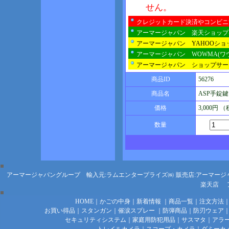
せん。
クレジットカード決済やコンビニ
アーマージャパン 楽天ショップ
アーマージャパン YAHOOシ
アーマージャパン WOWMA(ワ
アーマージャパン ショップサー
商品ID
56276
商品名
ASP手錠
価格
3,000円 
数量
アーマージャパングループ 輸入元:ラムエンタープライズ㈱
販売店:アーマージ
楽天店
HOME
｜
かごの中身
｜
新着情報
｜
商品一覧
｜
注文方法
お買い得品
｜
スタンガン
｜
催涙スプレー
｜
防弾商品
｜
防刃ウェア
セキュリティシステム
｜
家庭用防犯用品
｜
サスマタ
｜
アラ