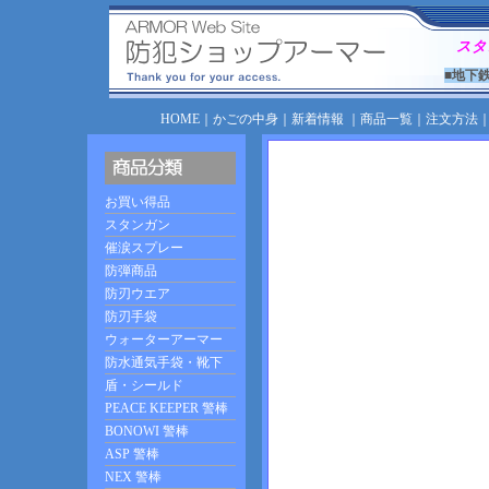
スタ
■地下
HOME
｜
かごの中身
｜
新着情報
｜
商品一覧
｜
注文方法