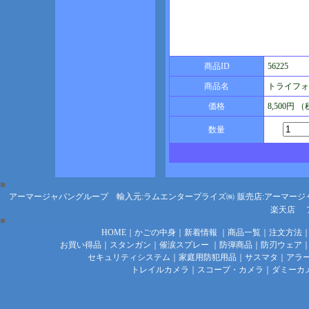
商品ID
56225
商品名
トライフォ
価格
8,500円 
数量
アーマージャパングループ 輸入元:ラムエンタープライズ㈱
販売店:アーマージ
楽天店
HOME
｜
かごの中身
｜
新着情報
｜
商品一覧
｜
注文方法
お買い得品
｜
スタンガン
｜
催涙スプレー
｜
防弾商品
｜
防刃ウェア
セキュリティシステム
｜
家庭用防犯用品
｜
サスマタ
｜
アラ
トレイルカメラ
｜
スコープ・カメラ
｜
ダミーカ