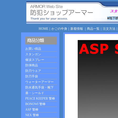
スタ
■地下
HOME
｜
かごの中身
｜
新着情報
｜
商品一覧
｜
注文方法