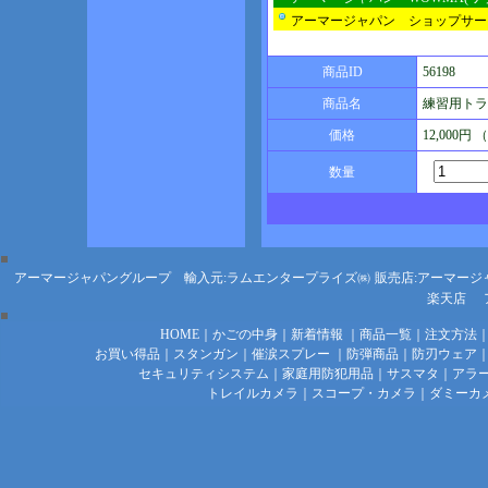
アーマージャパン ショップサー
商品ID
56198
商品名
練習用トライ
価格
12,000円
数量
アーマージャパングループ 輸入元:ラムエンタープライズ㈱
販売店:アーマージ
楽天店
HOME
｜
かごの中身
｜
新着情報
｜
商品一覧
｜
注文方法
お買い得品
｜
スタンガン
｜
催涙スプレー
｜
防弾商品
｜
防刃ウェア
セキュリティシステム
｜
家庭用防犯用品
｜
サスマタ
｜
アラ
トレイルカメラ
｜
スコープ・カメラ
｜
ダミーカ