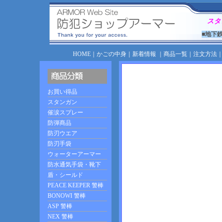
スタ
■地下
HOME
｜
かごの中身
｜
新着情報
｜
商品一覧
｜
注文方法