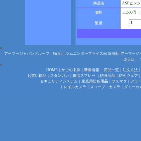
商品名
ASPヒンジ
価格
11,500円
数量
アーマージャパングループ 輸入元:ラムエンタープライズ㈱
販売店:アーマージ
楽天店
HOME
｜
かごの中身
｜
新着情報
｜
商品一覧
｜
注文方法
お買い得品
｜
スタンガン
｜
催涙スプレー
｜
防弾商品
｜
防刃ウェア
セキュリティシステム
｜
家庭用防犯用品
｜
サスマタ
｜
アラ
トレイルカメラ
｜
スコープ・カメラ
｜
ダミーカ