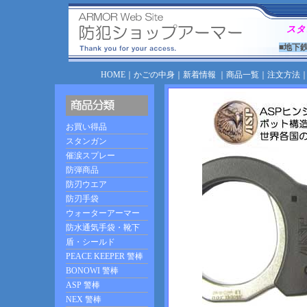
スタ
■地下
HOME
｜
かごの中身
｜
新着情報
｜
商品一覧
｜
注文方法