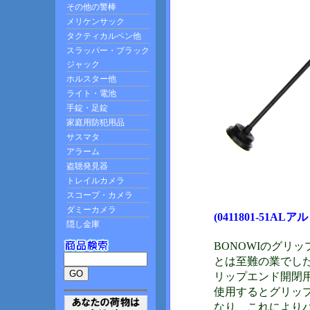
(0411801-51AL
BONOWIのグリ
とは至難の業でし
リップエンド開閉
使用するとグリッ
なり、これにより