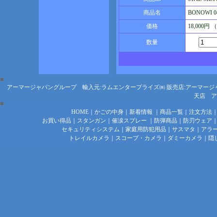
商品名
BONOWI 
価格
18,000円
数量
アーマージャパングループ 輸入元:ラムエンタープライズ㈱
販売店:アーマージ
天店
ア
HOME
｜
かごの中身
｜
新着情報
｜
商品一覧
｜
注文方法
お買い得品
｜
スタンガン
｜
催涙スプレー
｜
防弾商品
｜
防刃ウェア
セキュリティシステム
｜
家庭用防犯用品
｜
サスマタ
｜
アラ
トレイルカメラ
｜
スコープ・カメラ
｜
ダミーカメラ
｜
隠