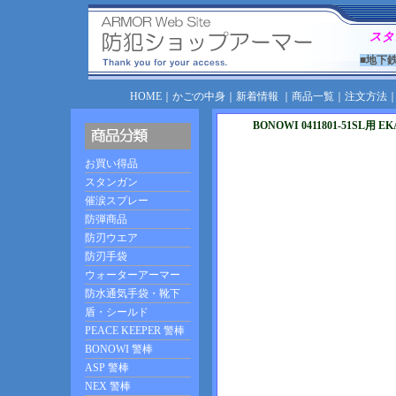
スタ
■地下
HOME
｜
かごの中身
｜
新着情報
｜
商品一覧
｜
注文方法
BONOWI 0411801-51