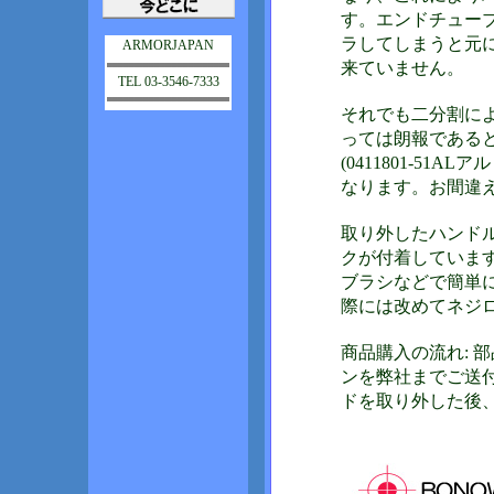
す。エンドチュー
ラしてしまうと元
ARMORJAPAN
来ていません。
TEL 03-3546-7333
それでも二分割に
っては朗報である
(0411801-5
なります。お間違
取り外したハンド
クが付着していま
ブラシなどで簡単
際には改めてネジ
商品購入の流れ: 
ンを弊社までご送
ドを取り外した後