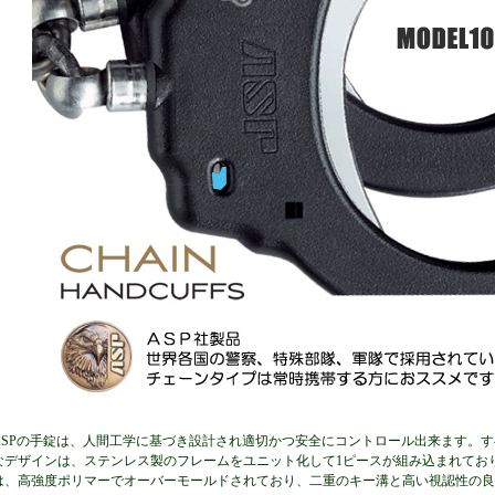
ASPの手錠は、人間工学に基づき設計され適切かつ安全にコントロール出来ます。す
なデザインは、ステンレス製のフレームをユニット化して1ピースが組み込まれてお
は、高強度ポリマーでオーバーモールドされており、二重のキー溝と高い視認性の良