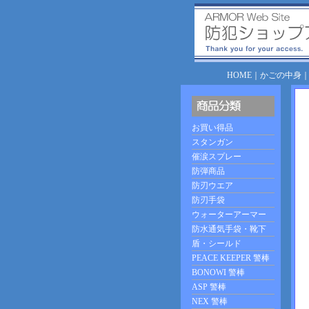
HOME
｜
かごの中身