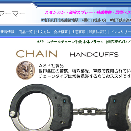
スタンガン・催涙スプレー・特殊警棒・防弾ベス
■地下鉄日比谷線築地駅・4番出口徒歩3分 ■地下鉄有楽
｜
新着情報
｜
商品一覧
｜
注文方法
｜
会社概要
｜
注意事項
｜
通販法表記
｜
プレスリリー
ASP スチールチェーン手錠 本体ブラック（鍵穴2PAWL/