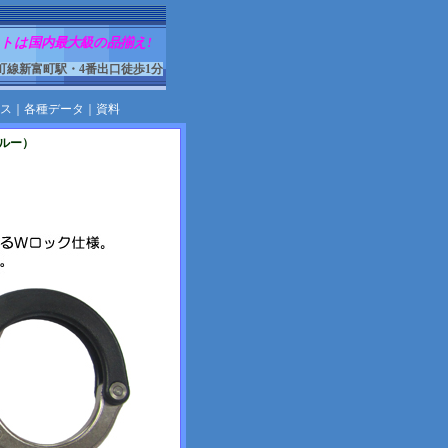
トは国内最大級の品揃え!
町線新富町駅・4番出口徒歩1分
ス
｜
各種データ
｜
資料
ブルー）