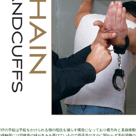
ASPの手錠は手錠をかけられる側の抵抗を減らす構造になっており横方向と直線移
の接触面には円錐形の縁が丸みを帯びているので両手首の大小に関わらず手錠調整の