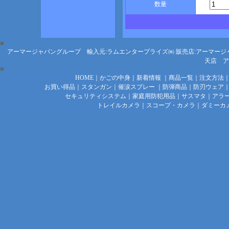
数量
アーマージャパングループ 輸入元:ラムエンタープライズ㈱
販売店:アーマージ
天店
ア
HOME
｜
かごの中身
｜
新着情報
｜
商品一覧
｜
注文方法
お買い得品
｜
スタンガン
｜
催涙スプレー
｜
防弾商品
｜
防刃ウェア
セキュリティシステム
｜
家庭用防犯用品
｜
サスマタ
｜
アラ
トレイルカメラ
｜
スコープ・カメラ
｜
ダミーカ