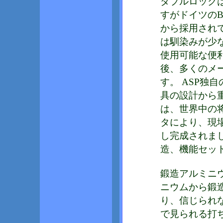
ダブルロック
すがドイツのB
から採用され
は馴染みが少
使用可能な便
後、多くのメ
す。 ASP独
具の設計から
は、世界中の
タにより、現
し完成されま
造、機能セッ
鍛造アルミニウ
ニウムから鍛
り、信じられ
で見られる打