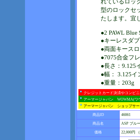
れているロッ
型のロックセ
たします。宜
●2 PAWL Blue S
●キーレスダ
●両面キース
●7075合金フ
●長さ：9.12
●幅： 3.125
●重量：203g
クレジットカード決済やコンビニ
アーマージャパン WOWMA(ワ
アーマージャパン ショップサー
商品ID
46061
商品名
ASP ブ
価格
22,000円