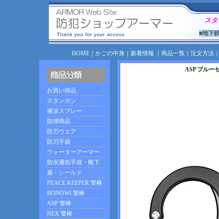
スタ
■地下
HOME
｜
かごの中身
｜
新着情報
｜
商品一覧
｜
注文方法
ASP ブル