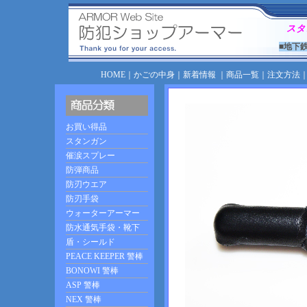
スタ
■地下
HOME
｜
かごの中身
｜
新着情報
｜
商品一覧
｜
注文方法