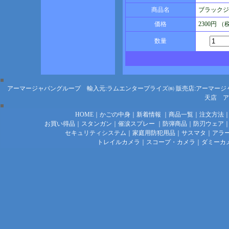
商品名
ブラックジャ
価格
2300円 
数量
アーマージャパングループ 輸入元:ラムエンタープライズ㈱
販売店:アーマージ
天店
ア
HOME
｜
かごの中身
｜
新着情報
｜
商品一覧
｜
注文方法
お買い得品
｜
スタンガン
｜
催涙スプレー
｜
防弾商品
｜
防刃ウェア
セキュリティシステム
｜
家庭用防犯用品
｜
サスマタ
｜
アラ
トレイルカメラ
｜
スコープ・カメラ
｜
ダミーカ