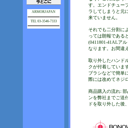
す。エンドチュー
ラしてしまうと元
ARMORJAPAN
来ていません。
TEL 03-3546-7333
それでも二分割に
っては朗報である
(0411801-4
なります。お間違
取り外したハンド
クが付着していま
ブラシなどで簡単
際には改めてネジ
商品購入の流れ: 
ンを弊社までご送
ドを取り外した後