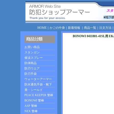
スタ
■地下
HOME
｜
かごの中身
｜
新着情報
｜
商品一覧
｜
注文方法
BONOWI 0411801-41