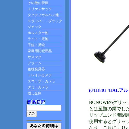
(0411801-41AL
BONOWIのグリ
とは至難の業でし
リップエンド開閉
使用するとグリッ
なり、これにより