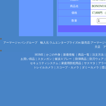
商品名
BONOWI 
価格
17,000円
数量
アーマージャパングループ 輸入元:ラムエンタープライズ㈱
販売店:アーマージ
天店
ア
HOME
｜
かごの中身
｜
新着情報
｜
商品一覧
｜
注文方法
お買い得品
｜
スタンガン
｜
催涙スプレー
｜
防弾商品
｜
防刃ウェア
セキュリティシステム
｜
家庭用防犯用品
｜
サスマタ
｜
アラ
トレイルカメラ
｜
スコープ・カメラ
｜
ダミーカメラ
｜
隠