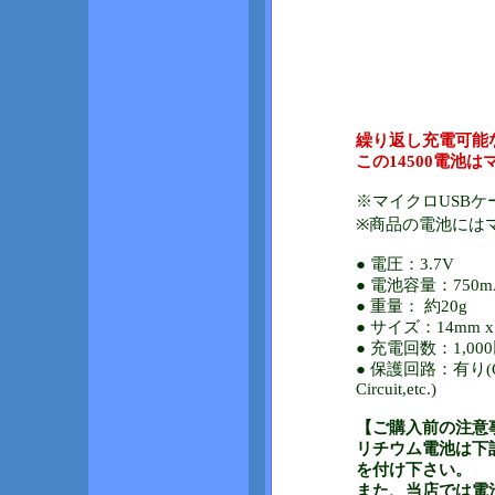
繰り返し充電可能
この14500電池
※マイクロUSB
※商品の電池には
● 電圧：3.7V
● 電池容量：750m
● 重量： 約20g
● サイズ：14mm x
● 充電回数：1,0
● 保護回路：有り(Over C
Circuit,etc.)
【ご購入前の注意
リチウム電池は下
を付け下さい。
また、当店では電