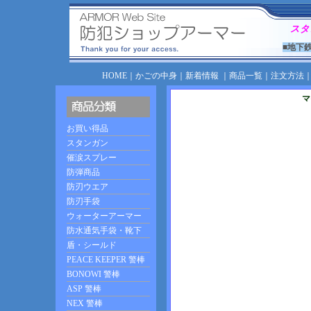
スタ
■地下
HOME
｜
かごの中身
｜
新着情報
｜
商品一覧
｜
注文方法
マ