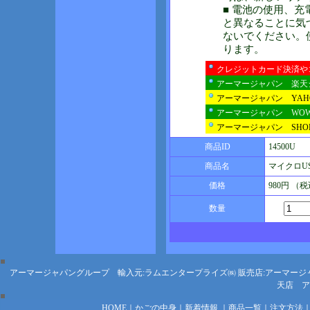
■ 電池の使用、
と異なることに気
ないでください。
ります。
クレジットカード決済や
アーマージャパン 楽天
アーマージャパン YA
アーマージャパン WO
アーマージャパン SHOP
商品ID
14500U
商品名
マイクロU
価格
980円 （
数量
アーマージャパングループ 輸入元:ラムエンタープライズ㈱
販売店:アーマージ
天店
ア
HOME
｜
かごの中身
｜
新着情報
｜
商品一覧
｜
注文方法