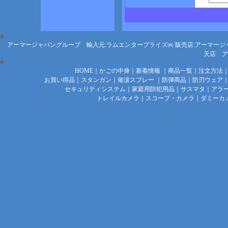
アーマージャパングループ 輸入元:ラムエンタープライズ㈱
販売店:アーマージ
天店
ア
HOME
｜
かごの中身
｜
新着情報
｜
商品一覧
｜
注文方法
お買い得品
｜
スタンガン
｜
催涙スプレー
｜
防弾商品
｜
防刃ウェア
セキュリティシステム
｜
家庭用防犯用品
｜
サスマタ
｜
アラ
トレイルカメラ
｜
スコープ・カメラ
｜
ダミーカ