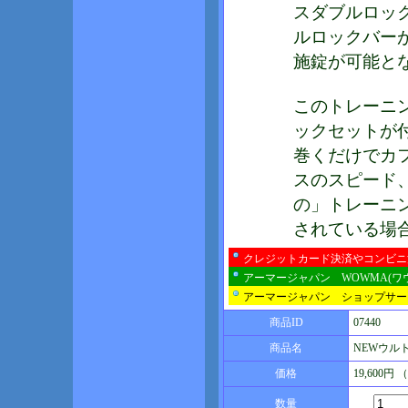
スダブルロック
ルロックバー
施錠が可能と
このトレーニ
ックセットが
巻くだけでカ
スのスピード、
の」トレーニ
されている場
クレジットカード決済やコンビニ
アーマージャパン WOWMA(ワ
アーマージャパン ショップサー
商品ID
07440
商品名
NEWウル
価格
19,600円
数量