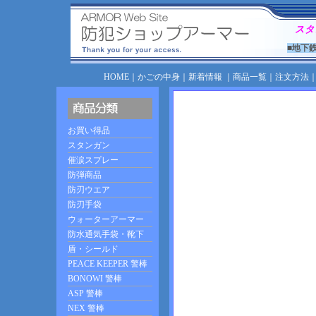
スタ
■地下
HOME
｜
かごの中身
｜
新着情報
｜
商品一覧
｜
注文方法