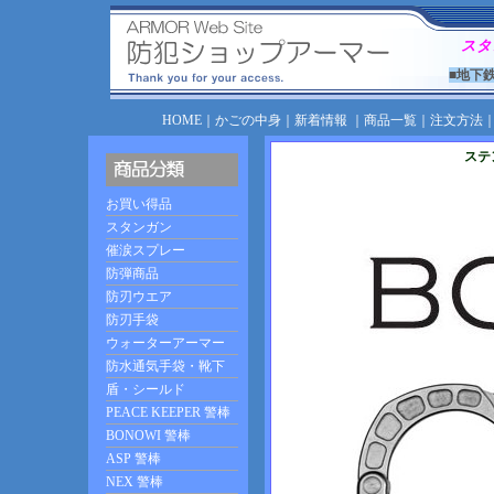
スタ
■地下
HOME
｜
かごの中身
｜
新着情報
｜
商品一覧
｜
注文方法
ステ