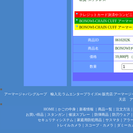
クレジットカード決済やコンビニ
BONOWI-CHAIN CUFF 
BONOWI-CHAIN CUFF 
商品ID
0610202K
商品名
BONOW
価格
19,800円
数量
アーマージャパングループ 輸入元:ラムエンタープライズ㈱
販売店:アーマージ
天店
ア
HOME
｜
かごの中身
｜
新着情報
｜
商品一覧
｜
注文方法
お買い得品
｜
スタンガン
｜
催涙スプレー
｜
防弾商品
｜
防刃ウェア
セキュリティシステム
｜
家庭用防犯用品
｜
サスマタ
｜
アラ
トレイルカメラ
｜
スコープ・カメラ
｜
ダミーカ