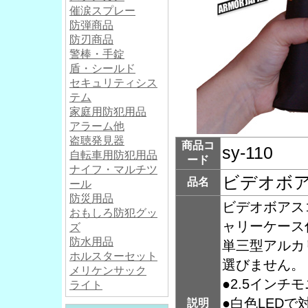
催涙スプレー
防弾商品
防刃商品
警棒・手錠
盾・シールド
セキュリティシス
テム
家庭用防犯用品
アラーム他
盗聴発見器
商品コ
sy-110
自転車用防犯用品
ード
ナイフ・マルチツ
ビデオボアス
品名
ール
防災用品
ビデオボアス
おもしろ防犯グッ
ャリーケース
ズ
防水用品
単三型アルカ
ホルスターセット
選びません。
メリケンサック
●2.5イン
ライト
●白色LED
説明