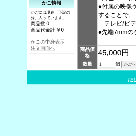
かご情報
●付属の映像
かごには現在、下記の
することで、
分、入っています。
テレビ/ビデ
商品数 0
商品代金計 ￥0
●先端7mm
かごの中身表示
注文画面へ
商品価
45,000円
格
数量
個
TEL