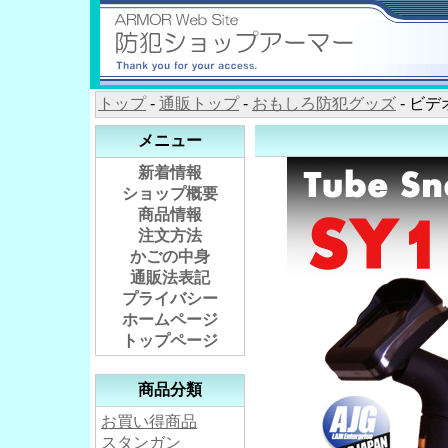
トップ
-
通販トップ
-
おもしろ防犯グッズ
- ビデ
メニュー
新着情報
ショップ概要
商品情報
注文方法
かごの中身
通販法表記
プライバシー
ホームページ
トップページ
商品分類
お買い得商品
スタンガン