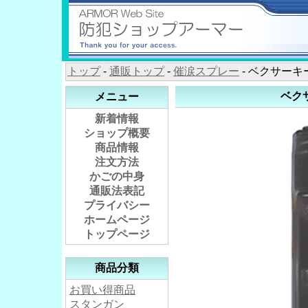
トップ
-
通販トップ
-
催涙スプレー
- ベクサーキー
ベクサ
メニュー
新着情報
ショップ概要
商品情報
注文方法
かごの中身
通販法表記
プライバシー
ホームページ
トップページ
商品分類
お買い得商品
スタンガン