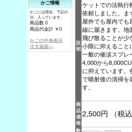
かご情報
ケットでの法執行
かごには現在、下記の
依頼しました。ま
分、入っています。
屋外でも屋内でも
商品数 0
商品代金計 ￥0
線に届きます。地
飛び散ることが少
かごの中身表示
説
小限に抑えること
注文画面へ
明
一般の催涙スプレ
4,000から8,00
に抑えています。
で噴射後の清掃を
す。
商
品
2,500円 （税
価
格
数