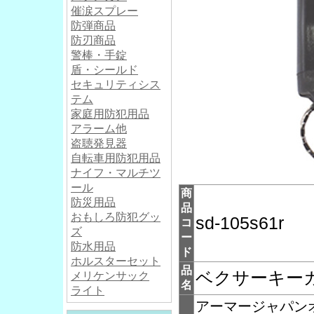
催涙スプレー
防弾商品
防刃商品
警棒・手錠
盾・シールド
セキュリティシス
テム
家庭用防犯用品
アラーム他
盗聴発見器
自転車用防犯用品
ナイフ・マルチツ
ール
商
防災用品
品
おもしろ防犯グッ
sd-105s61r
コ
ズ
ー
防水用品
ド
ホルスターセット
品
ベクサーキーガー
メリケンサック
名
ライト
アーマージャパン