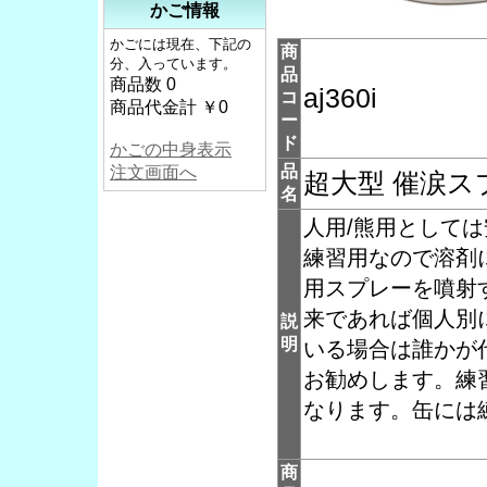
かご情報
かごには現在、下記の
商
分、入っています。
品
商品数 0
aj360i
コ
商品代金計 ￥0
ー
ド
かごの中身表示
品
注文画面へ
超大型 催涙スプ
名
人用/熊用としては
練習用なので溶剤
用スプレーを噴射
来であれば個人別
説
明
いる場合は誰かが
お勧めします。練
なります。缶には
商