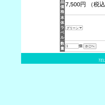
品
7,500円 （税
価
格
本
体
ラ
ベ
ル
数
個
量
TEL