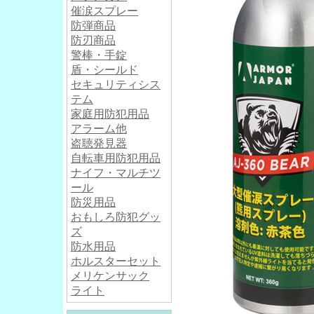
催涙スプレー
防弾商品
防刃商品
警棒・手錠
盾・シールド
セキュリティシス
テム
家庭用防犯用品
アラーム他
盗聴発見器
自転車用防犯用品
ナイフ・マルチツ
ール
防災用品
おもしろ防犯グッ
ズ
防水用品
ホルスターセット
メリケンサック
ライト