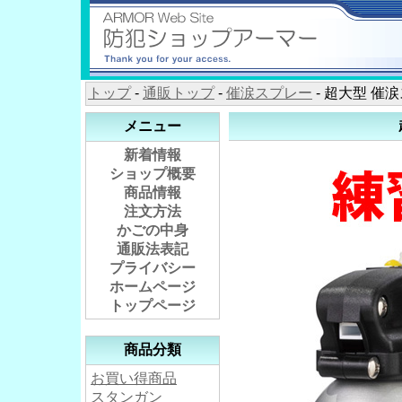
トップ
-
通販トップ
-
催涙スプレー
- 超大型 催涙
メニュー
新着情報
ショップ概要
商品情報
注文方法
かごの中身
通販法表記
プライバシー
ホームページ
トップページ
商品分類
お買い得商品
スタンガン