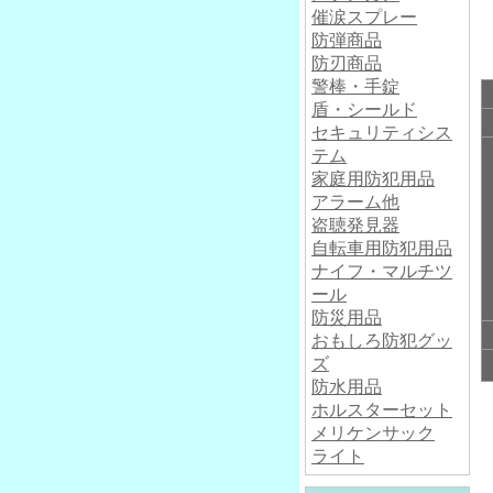
催涙スプレー
防弾商品
防刃商品
警棒・手錠
盾・シールド
セキュリティシス
テム
家庭用防犯用品
アラーム他
盗聴発見器
自転車用防犯用品
ナイフ・マルチツ
ール
防災用品
おもしろ防犯グッ
ズ
防水用品
ホルスターセット
メリケンサック
ライト